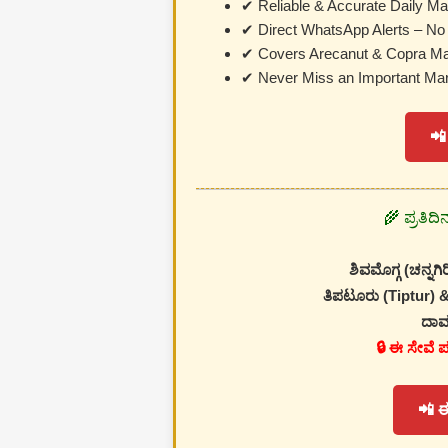
✔ Reliable & Accurate Daily Ma
✔ Direct WhatsApp Alerts – No 
✔ Covers Arecanut & Copra Ma
✔ Never Miss an Important Mar
📲
🌾 ಪ್ರತಿದ
ಶಿವಮೊಗ್ಗ (ಚನ್ನಗಿರ
ತಿಪಟೂರು (Tiptur) &
ದಾವ
🔒 ಈ ಸೇವೆ 
📲 