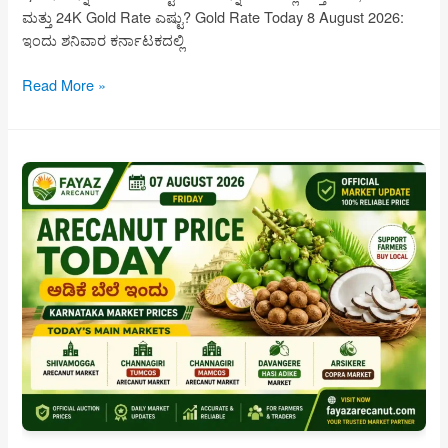
ಮತ್ತು 24K Gold Rate ಎಷ್ಟು? Gold Rate Today 8 August 2026:
ಇಂದು ಶನಿವಾರ ಕರ್ನಾಟಕದಲ್ಲಿ
ಇಂದಿನ
Read More »
ಚಿನ್ನದ
ಬೆಲೆ
8
ಆಗಸ್ಟ್
2026
|
Karnataka
Gold
Rate
Today
|
22K
24K
Gold
Price