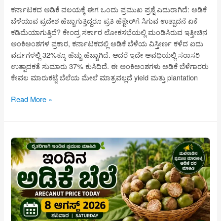
ಕರ್ನಾಟಕದ ಅಡಿಕೆ ವಲಯಕ್ಕೆ ಈಗ ಒಂದು ಪ್ರಮುಖ ಪ್ರಶ್ನೆ ಎದುರಾಗಿದೆ: ಅಡಿಕೆ
ಬೆಳೆಯುವ ಪ್ರದೇಶ ಹೆಚ್ಚಾಗುತ್ತಿದ್ದರೂ ಪ್ರತಿ ಹೆಕ್ಟೇರ್‌ಗೆ ಸಿಗುವ ಉತ್ಪಾದನೆ ಏಕೆ
ಕಡಿಮೆಯಾಗುತ್ತಿದೆ? ಕೇಂದ್ರ ಸರ್ಕಾರ ಲೋಕಸಭೆಯಲ್ಲಿ ಮಂಡಿಸಿರುವ ಇತ್ತೀಚಿನ
ಅಂಕಿಅಂಶಗಳ ಪ್ರಕಾರ, ಕರ್ನಾಟಕದಲ್ಲಿ ಅಡಿಕೆ ಬೆಳೆಯ ವಿಸ್ತೀರ್ಣ ಕಳೆದ ಐದು
ವರ್ಷಗಳಲ್ಲಿ 32%ಕ್ಕೂ ಹೆಚ್ಚು ಹೆಚ್ಚಾಗಿದೆ. ಆದರೆ ಇದೇ ಅವಧಿಯಲ್ಲಿ ಸರಾಸರಿ
ಉತ್ಪಾದಕತೆ ಸುಮಾರು 37% ಕುಸಿದಿದೆ. ಈ ಅಂಕಿಅಂಶಗಳು ಅಡಿಕೆ ಬೆಳೆಗಾರರು
ಕೇವಲ ಮಾರುಕಟ್ಟೆ ಬೆಲೆಯ ಮೇಲೆ ಮಾತ್ರವಲ್ಲದೆ yield ಮತ್ತು plantation
ಕರ್ನಾಟಕದ
Read More »
ಅಡಿಕೆ
ಬೆಳೆಗಾರರಿಗೆ
ಎಚ್ಚರಿಕೆ:
ವಿಸ್ತೀರ್ಣ
ಹೆಚ್ಚಾದರೂ
ಉತ್ಪಾದಕತೆ
37%
ಕುಸಿತ,
ರೈತರು
ಈಗ