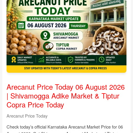
ಇಂದು)
|
Karnataka
Adike
Market
Prices
–
07
August
2026
Arecanut Price Today 06 August 2026
| Shivamogga Adike Market & Tiptur
Copra Price Today
Arecanut Price Today
Check today’s official Karnataka Arecanut Market Price for 06