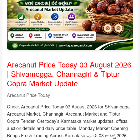
Hasi
Adike
&
Arsikere
Copra
Market
Update
Arecanut Price Today 03 August 2026
| Shivamogga, Channagiri & Tiptur
Copra Market Update
Arecanut Price Today
Check Arecanut Price Today 03 August 2026 for Shivamogga
Arecanut Market, Channagiri Arecanut Market and Tiptur
Copra Tender. Get today’s Karnataka market updates, official
auction details and daily price table. Monday Market Opening
Brings Fresh Trading Across Karnataka ಇಂದು 03 ಆಗಸ್ಟ್ 2026