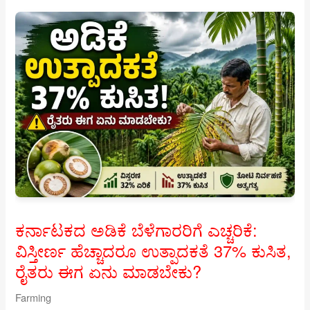
9
ಆಗಸ್ಟ್
2026:
ಬೆಂಗಳೂರಿನಲ್ಲಿ
Gold
Rate
ಏರಿಕೆ,
22K
ಮತ್ತು
24K
ಬೆಲೆ
ಎಷ್ಟು?
ಕರ್ನಾಟಕದ ಅಡಿಕೆ ಬೆಳೆಗಾರರಿಗೆ ಎಚ್ಚರಿಕೆ:
ವಿಸ್ತೀರ್ಣ ಹೆಚ್ಚಾದರೂ ಉತ್ಪಾದಕತೆ 37% ಕುಸಿತ,
ರೈತರು ಈಗ ಏನು ಮಾಡಬೇಕು?
Farming