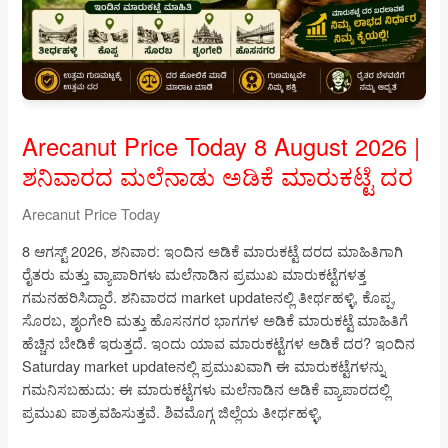
ಏನು
ಮಾಡಬೇಕು?
Arecanut Price Today 8 August 2026 |
ಶನಿವಾರದ ಮಲೆನಾಡು ಅಡಿಕೆ ಮಾರುಕಟ್ಟೆ ದರ
Arecanut Price Today
8 ಆಗಸ್ಟ್ 2026, ಶನಿವಾರ: ಇಂದಿನ ಅಡಿಕೆ ಮಾರುಕಟ್ಟೆ ದರದ ಮಾಹಿತಿಗಾಗಿ
ರೈತರು ಮತ್ತು ವ್ಯಾಪಾರಿಗಳು ಮಲೆನಾಡಿನ ಪ್ರಮುಖ ಮಾರುಕಟ್ಟೆಗಳತ್ತ
ಗಮನಹರಿಸಿದ್ದಾರೆ. ಶನಿವಾರದ market updateನಲ್ಲಿ ತೀರ್ಥಹಳ್ಳಿ, ಕೊಪ್ಪ,
ಸೊರಬ, ಶೃಂಗೇರಿ ಮತ್ತು ಹೊಸನಗರ ಭಾಗಗಳ ಅಡಿಕೆ ಮಾರುಕಟ್ಟೆ ಮಾಹಿತಿಗೆ
ಹೆಚ್ಚಿನ ಬೇಡಿಕೆ ಇರುತ್ತದೆ. ಇಂದು ಯಾವ ಮಾರುಕಟ್ಟೆಗಳ ಅಡಿಕೆ ದರ? ಇಂದಿನ
Saturday market updateನಲ್ಲಿ ಪ್ರಮುಖವಾಗಿ ಈ ಮಾರುಕಟ್ಟೆಗಳನ್ನು
ಗಮನಿಸಬಹುದು: ಈ ಮಾರುಕಟ್ಟೆಗಳು ಮಲೆನಾಡಿನ ಅಡಿಕೆ ವ್ಯಾಪಾರದಲ್ಲಿ
ಪ್ರಮುಖ ಪಾತ್ರವಹಿಸುತ್ತವೆ. ಶಿವಮೊಗ್ಗ ಜಿಲ್ಲೆಯ ತೀರ್ಥಹಳ್ಳಿ,