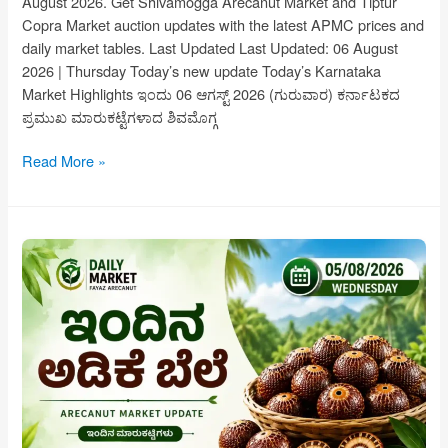
August 2026. Get Shivamogga Arecanut Market and Tiptur
Copra Market auction updates with the latest APMC prices and
daily market tables. Last Updated Last Updated: 06 August
2026 | Thursday Today’s new update Today’s Karnataka
Market Highlights ಇಂದು 06 ಆಗಸ್ಟ್ 2026 (ಗುರುವಾರ) ಕರ್ನಾಟಕದ
ಪ್ರಮುಖ ಮಾರುಕಟ್ಟೆಗಳಾದ ಶಿವಮೊಗ್ಗ
Arecanut
Read More »
Price
Today
06
August
2026
|
Shivamogga
Adike
Market
&
Tiptur
Copra