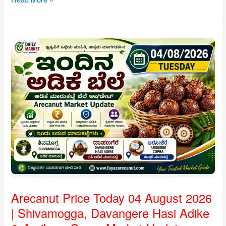
Price
Today
05
August
2026
|
Shivamogga
&
Channagiri
Market
Update
Karnataka
Arecanut Price Today 04 August 2026
| Shivamogga, Davangere Hasi Adike