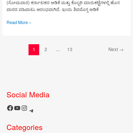
(ಸೋಮವಾರ) ಕರ್ನಾಟಕದ ಅಡಿಕೆ ಮತ್ತು ಕೊಬ್ಬರಿ ಮಾರುಕಟ್ಟೆಗಳಲ್ಲಿ ಹೊಸ
ವಾರದ ವಹಿವಾಟು ಆರಂಭವಾಗಿದೆ. ಇಂದು ಶಿವಮೊಗ್ಗ ಅಡಿಕೆ
Arecanut
Read More »
Price
Today
03
1
2
…
13
Next
→
August
2026
|
Shivamogga,
Channagiri
&
Tiptur
Social Media
Copra
Market
Facebook
YouTube
Instagram
Telegram
Update
Categories