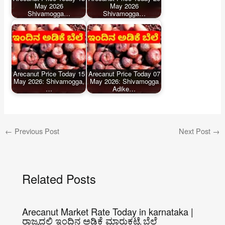
May 2026
May 2026
Shivamogga…
Shivamogga…
Arecanut Price Today 15
Arecanut Price Today 07
May 2026: Shivamogga,
May 2026: Shivamogga
…
Adike…
←
Previous Post
Next Post
→
Related Posts
Arecanut Market Rate Today in karnataka |
ರಾಜ್ಯದಲ್ಲಿ ಇಂದಿನ ಅಡಿಕೆ ಮಾರುಕಟ್ಟೆ ಬೆಲೆ