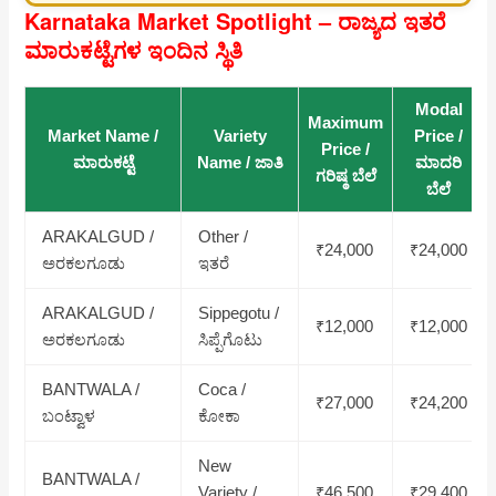
Karnataka Market Spotlight – ರಾಜ್ಯದ ಇತರೆ
ಮಾರುಕಟ್ಟೆಗಳ ಇಂದಿನ ಸ್ಥಿತಿ
Modal
Maximum
Market Name /
Variety
Price /
Price /
ಮಾರುಕಟ್ಟೆ
Name / ಜಾತಿ
ಮಾದರಿ
ಗರಿಷ್ಠ ಬೆಲೆ
ಬೆಲೆ
ARAKALGUD /
Other /
₹24,000
₹24,000
ಅರಕಲಗೂಡು
ಇತರೆ
ARAKALGUD /
Sippegotu /
₹12,000
₹12,000
ಅರಕಲಗೂಡು
ಸಿಪ್ಪೆಗೊಟು
BANTWALA /
Coca /
₹27,000
₹24,200
ಬಂಟ್ವಾಳ
ಕೋಕಾ
New
BANTWALA /
Variety /
₹46,500
₹29,400