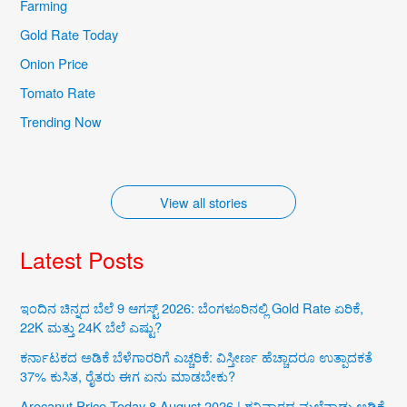
Farming
Gold Rate Today
Onion Price
Iconic Natural
Karnataka’s
Tomato Rate
Wonders of
Cultural Treasures
Trending Now
Karnataka
By iqra
By iqra
View all stories
Latest Posts
ಇಂದಿನ ಚಿನ್ನದ ಬೆಲೆ 9 ಆಗಸ್ಟ್ 2026: ಬೆಂಗಳೂರಿನಲ್ಲಿ Gold Rate ಏರಿಕೆ,
22K ಮತ್ತು 24K ಬೆಲೆ ಎಷ್ಟು?
ಕರ್ನಾಟಕದ ಅಡಿಕೆ ಬೆಳೆಗಾರರಿಗೆ ಎಚ್ಚರಿಕೆ: ವಿಸ್ತೀರ್ಣ ಹೆಚ್ಚಾದರೂ ಉತ್ಪಾದಕತೆ
37% ಕುಸಿತ, ರೈತರು ಈಗ ಏನು ಮಾಡಬೇಕು?
Arecanut Price Today 8 August 2026 | ಶನಿವಾರದ ಮಲೆನಾಡು ಅಡಿಕೆ