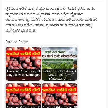
ಪ್ರತಿದಿನದ ಅಡಿಕೆ ಮತ್ತು ಕೊಬ್ಬರಿ ಮಾರುಕಟ್ಟೆ ಬೆಲೆ ಮಾಹಿತಿ ರೈತರು ಹಾಗೂ
ವ್ಯಾಪಾರಿಗಳಿಗೆ ಬಹಳ ಮುಖ್ಯವಾಗಿದೆ. ಮಾರುಕಟ್ಟೆಯ ದೈನಂದಿನ
ಬದಲಾವಣೆಗಳನ್ನು ಗಮನಿಸಿ ಸರಿಯಾದ ಸಮಯದಲ್ಲಿ ಮಾರಾಟ ಮಾಡಿದರೆ
ಉತ್ತಮ ಲಾಭ ಪಡೆಯಬಹುದು. ಪ್ರತಿದಿನದ ತಾಜಾ ಮಾಹಿತಿಗಾಗಿ ನಮ್ಮ
ವೆಬ್‌ಸೈಟ್‌ಗೆ ಭೇಟಿ ನೀಡಿ.
Related Posts:
Arecanut Price Today 08
ಅಡಿಕೆ ಬೆಳೆಗಾರರಿಗೆ ಮಹತ್ವದ
May 2026: Shivamogga,
ಸೂಚನೆ: ಎಲೆ ರೋಗ
…
ಕಡಿಮೆಯಾದರೂ…
Arecanut Price Today 13
Arecanut Price Today 25