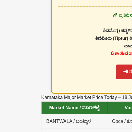
🌾 ಪ್ರತಿದ
ಶಿವಮೊಗ್ಗ (ಚನ್ನಗಿರ
ತಿಪಟೂರು (Tiptur) &
ದಾವ
🔒 ಈ ಸೇವೆ 
📲 
Karnataka Major Market Price Today – 18 
Market Name / ಮಾರುಕಟ್ಟೆ
Var
BANTWALA / ಬಂಟ್ವಾಳ
Coca / ಕ