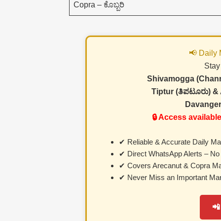
Copra – ಕೊಬ್ಬರಿ
📢 Daily
Stay
Shivamogga (Channa
Tiptur (ತಿಪಟೂರು) &
Davanger
🔒 Access availabl
✔ Reliable & Accurate Daily Ma
✔ Direct WhatsApp Alerts – No 
✔ Covers Arecanut & Copra Ma
✔ Never Miss an Important Mar
📲