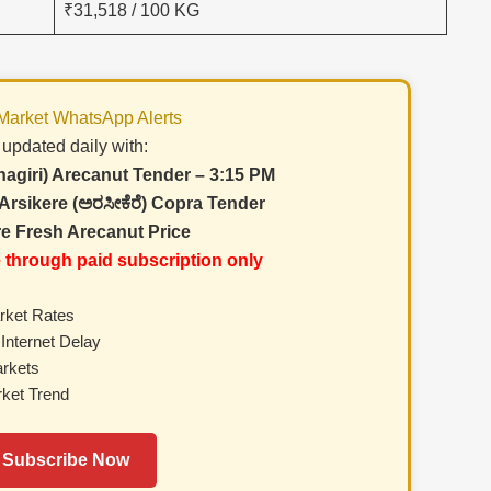
₹31,518 / 100 KG
 Market WhatsApp Alerts
 updated daily with:
giri) Arecanut Tender – 3:15 PM
 Arsikere (ಅರಸೀಕೆರೆ) Copra Tender
e Fresh Arecanut Price
e through paid subscription only
rket Rates
Internet Delay
rkets
ket Trend
 Subscribe Now