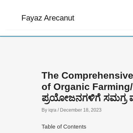
Skip
to
Fayaz Arecanut
content
The Comprehensive 
of Organic Farming/
ಪ್ರಯೋಜನಗಳಿಗೆ ಸಮಗ್ರ ಮ
By
iqra
/
December 18, 2023
Table of Contents