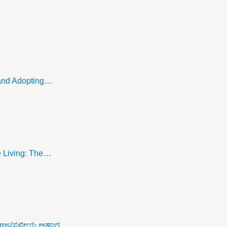
 and Adopting…
e Living: The…
tems/ಸ್ಥಳೀಯ ಆಹಾರ…